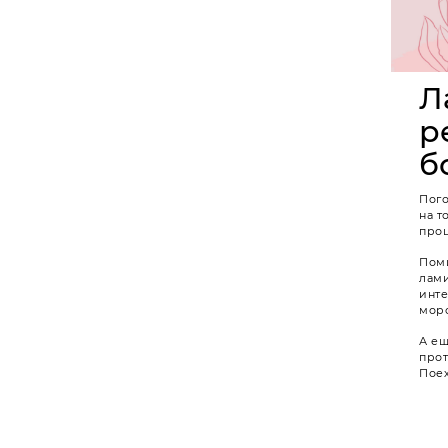
Л
р
б
Пого
на т
проц
Поми
лам
инте
моро
А ещ
прот
Поех