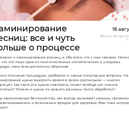
аминирование
18 авг
есниц: все и чуть
Время на прочт
7
ольше о процессе
ворим о ламинировании ресниц, и обо всем, что с ним связано. Несм
о что это лишь одна из многочисленных косметических и уходовых
едур, сама тема достаточно объемная.
мо описания процедуры, разберем и самые популярные вопросы. На
инирование нужно выкроить время в своем расписании — многих
ресует, как часто его нужно повторять, может вообще нет смысла
читься? Можно и нужно ли красить ресницы после обработки?
е закономерное беспокойство, как всегда, вызывают нюансы, связанны
ивопоказаниями и возможным вредом для здоровья. Вам тоже интере
али!