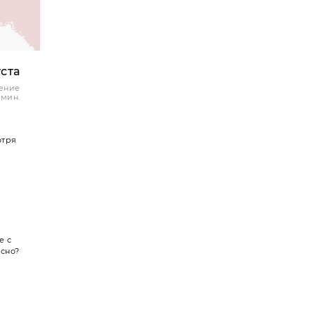
уста
ение
 мин.
отря
е с
сно?