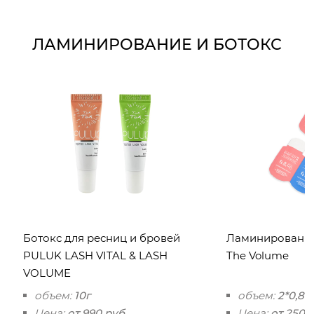
ЛАМИНИРОВАНИЕ И БОТОКС
Ботокс для ресниц и бровей
Ламинирование 
PULUK LASH VITAL & LASH
The Volume
VOLUME
объем:
10г
объем:
2*0,8м
Цена:
от 990 руб.
Цена:
от 250 