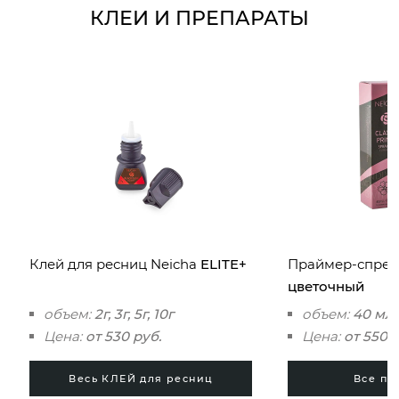
КЛЕИ И ПРЕПАРАТЫ
Клей для ресниц Neicha
ELITE+
Праймер-спрей 
цветочный
объем:
2г, 3г, 5г, 10г
объем:
40 мл
Цена:
от 530 руб.
Цена:
от 550 
Весь КЛЕЙ для ресниц
Все п