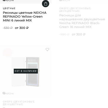
ЦВЕТНЫЕ
ОМБРЕ (ДВУХТОНОВЫЕ,
ДВУХЦВЕТНЫЕ)
Ресницы цветные NEICHA
Ресницы для
REFINADO Yellow-Green
наращивания двухцветные
MINI 6 линий MIX
Neicha REFINADO Black-
Green 16 линий MIX
530 ₽
от 300 ₽
990 ₽
от 300 ₽
-45%
НЕТ В НАЛИЧИИ
ОМБРЕ (ДВУХТОНОВЫЕ,
ДВУХЦВЕТНЫЕ)