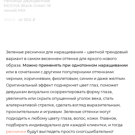
Ресницы двухцветные
NEICHA Black-Green 16
линий MIX
910 ₽
от 500 ₽
Зеленые реснички для наращивания – цветной трендовый
вариант в самом весеннем оттенке для яркого нового
образа.
Можно применять при однотонном наращивании
или в сочетании с другими популярными оттенками:
черным, коричневым, фиолетовым, синим и даже желтым.
Оригинальный эффект подчеркнет цвет глаз, поможет
девушкам визуально скорректировать форму глаза,
увеличить или скрыть опущенный уголок века, стать
альтернативой стрелке, сделать взгляд выразительным,
пронзительным и игривым. Зеленые оттенки могут
подходить к любому цвету глаза, волос, кожи. Главное,
подбирать индивидуально для каждой клиентки, и тогда
реснички
будут выглядеть просто сногсшибательно!