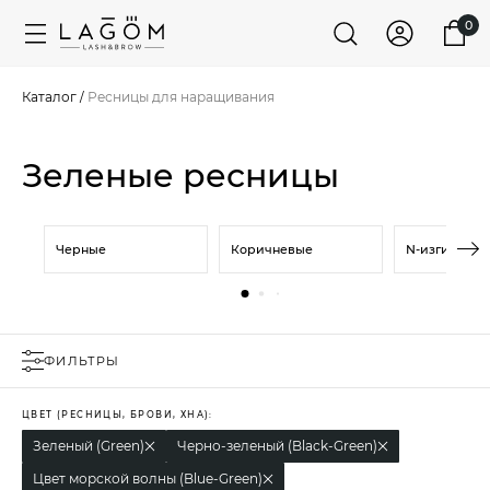
0
Каталог
/
Ресницы для наращивания
Зеленые ресницы
Черные
Коричневые
N-изгиб (М)
ФИЛЬТРЫ
ЦВЕТ (РЕСНИЦЫ, БРОВИ, ХНА):
Зеленый (Green)
Черно-зеленый (Black-Green)
Цвет морской волны (Blue-Green)