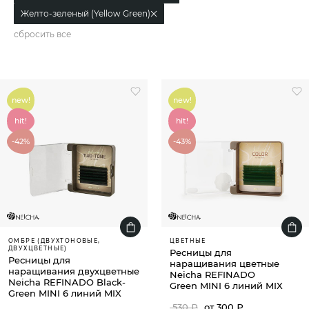
Желто-зеленый (Yellow Green)
сбросить все
new!
new!
hit!
hit!
-42%
-43%
ОМБРЕ (ДВУХТОНОВЫЕ,
ЦВЕТНЫЕ
ДВУХЦВЕТНЫЕ)
Ресницы для
Ресницы для
наращивания цветные
наращивания двухцветные
Neicha REFINADO
Neicha REFINADO Black-
Green MINI 6 линий MIX
Green MINI 6 линий MIX
530 ₽
от 300 ₽