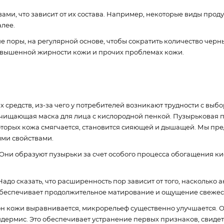
ми, что зависит от их состава. Например, некоторые виды про
алее.
поры, на регулярной основе, чтобы сократить количество черных
овышенной жирности кожи и прочих проблемах кожи.
 средств, из-за чего у потребителей возникают трудности с выб
 очищающая маска для лица с кислородной пенкой. Пузырьковая
 которых кожа смягчается, становится сияющей и дышащей. Мы п
ыми свойствами.
 Они образуют пузырьки за счет особого процесса обогащения к
адо сказать, что расширенность пор зависит от того, насколько
обеспечивает продолжительное матирование и ощущение свежес
н кожи выравнивается, микрорельеф существенно улучшается. О
дермис. Это обеспечивает устранение первых признаков, свидет