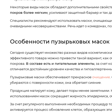
Некоторые виды масок обладают дополнительными свойства
покров более мягким
, усиливают защитный барьер и так д
Специалисты рекомендуют использовать маски, очищающие 
очевидными несовершенствами. Речь идет о комедонах, п
Особенности пузырьковых масок
Сегодня существует множество разных видов косметических
эффективного товара можно привести такой вариант, как
покрова.
В составе есть и питательные элементы
, за счет
отличается достойным уровнем качества и гипоаллергенн
Пузырьковые маски обеспечивают прекрасное
очищение
.
убираются с поверхности кожи, она обретает сияние.
Продукция матирует кожу, делает поры менее заметными. Н
использованием масок сокращает жирность эпидермиса, 
За счет регулярного выполнения необходимых процедур то
активируется процесс обновления клеток, образующих эпи