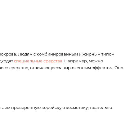
го покрова. Людям с комбинированным и жирным типом
одходят
специальные средства
. Например, можно
спресс-средство, отличающееся выраженным эффектом. Оно
агаем проверенную корейскую косметику, тщательно