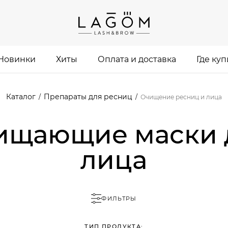
Новинки
Хиты
Оплата и доставка
Где куп
Каталог
Препараты для ресниц
/
/
Очищение ресниц и лица
ищающие маски 
лица
ФИЛЬТРЫ
ТИП ПРОДУКТА: