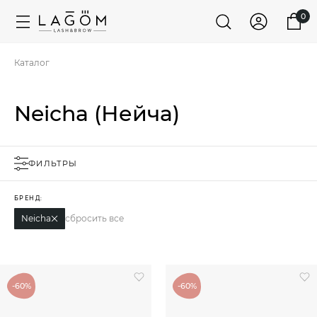
0
Каталог
Neicha (Нейча)
ФИЛЬТРЫ
БРЕНД:
Neicha
сбросить все
-60%
-60%