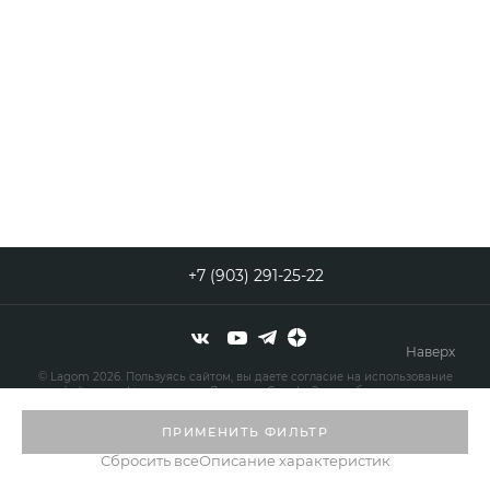
+7 (903) 291-25-22
Наверх
© Lagom 2026. Пользуясь сайтом, вы даете согласие на использование
файлов cookies сервисов Яндекс и Google. Это необходимо для
нормального функционирования сайта и анализа трафика.
ПРИМЕНИТЬ ФИЛЬТР
Сбросить все
Описание характеристик