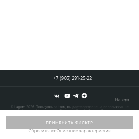
+7 (903) 291-25-22
Наверх
© Lagom 2026. Пользуясь сайтом, вы даете согласие на использование
файлов cookies сервисов Яндекс и Google. Это необходимо для
нормального функционирования сайта и анализа трафика.
ПРИМЕНИТЬ ФИЛЬТР
Сбросить все
Описание характеристик